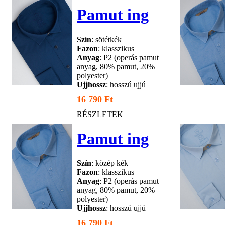
Pamut ing
Szín
: sötétkék
Fazon
: klasszikus
Anyag
: P2 (operás pamut
anyag, 80% pamut, 20%
polyester)
Ujjhossz
: hosszú ujjú
16 790 Ft
RÉSZLETEK
Pamut ing
Szín
: közép kék
Fazon
: klasszikus
Anyag
: P2 (operás pamut
anyag, 80% pamut, 20%
polyester)
Ujjhossz
: hosszú ujjú
16 790 Ft