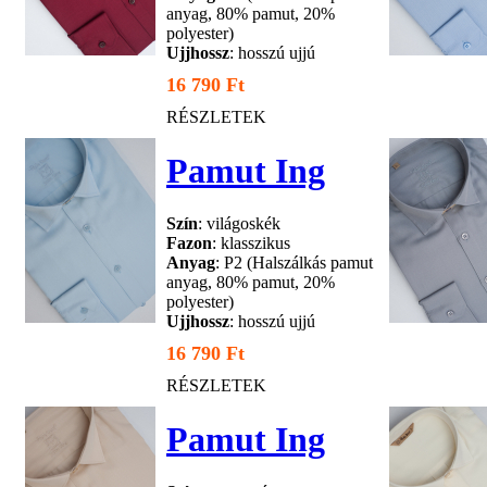
anyag, 80% pamut, 20%
polyester)
Ujjhossz
: hosszú ujjú
16 790 Ft
RÉSZLETEK
Pamut Ing
Szín
: világoskék
Fazon
: klasszikus
Anyag
: P2 (Halszálkás pamut
anyag, 80% pamut, 20%
polyester)
Ujjhossz
: hosszú ujjú
16 790 Ft
RÉSZLETEK
Pamut Ing