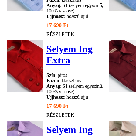
Anyag
: S1 (selyem egyszínű,
100% viscose)
Ujjhossz
: hosszú ujjú
17 690 Ft
RÉSZLETEK
Selyem Ing
Extra
Szín
: piros
Fazon
: klasszikus
Anyag
: S1 (selyem egyszínű,
100% viscose)
Ujjhossz
: hosszú ujjú
17 690 Ft
RÉSZLETEK
Selyem Ing