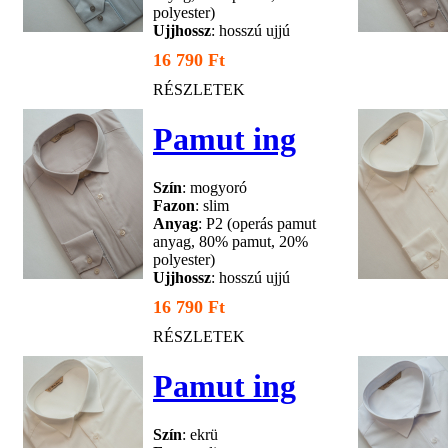
polyester)
Ujjhossz
: hosszú ujjú
16 790 Ft
RÉSZLETEK
Pamut ing
Szín
: mogyoró
Fazon
: slim
Anyag
: P2 (operás pamut
anyag, 80% pamut, 20%
polyester)
Ujjhossz
: hosszú ujjú
16 790 Ft
RÉSZLETEK
Pamut ing
Szín
: ekrü