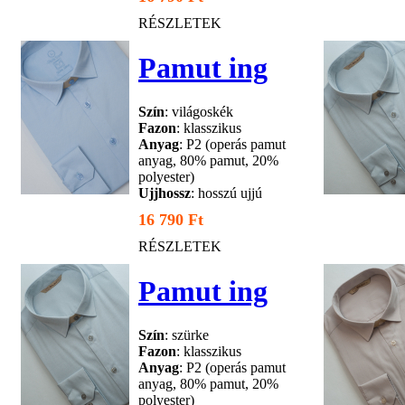
RÉSZLETEK
Pamut ing
Szín
: világoskék
Fazon
: klasszikus
Anyag
: P2 (operás pamut
anyag, 80% pamut, 20%
polyester)
Ujjhossz
: hosszú ujjú
16 790 Ft
RÉSZLETEK
Pamut ing
Szín
: szürke
Fazon
: klasszikus
Anyag
: P2 (operás pamut
anyag, 80% pamut, 20%
polyester)