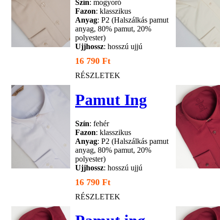
Szín
: mogyoró
Fazon
: klasszikus
Anyag
: P2 (Halszálkás pamut
anyag, 80% pamut, 20%
polyester)
Ujjhossz
: hosszú ujjú
16 790 Ft
RÉSZLETEK
Pamut Ing
Szín
: fehér
Fazon
: klasszikus
Anyag
: P2 (Halszálkás pamut
anyag, 80% pamut, 20%
polyester)
Ujjhossz
: hosszú ujjú
16 790 Ft
RÉSZLETEK