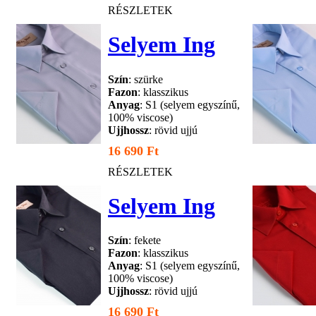
RÉSZLETEK
Selyem Ing
Szín
: szürke
Fazon
: klasszikus
Anyag
: S1 (selyem egyszínű,
100% viscose)
Ujjhossz
: rövid ujjú
16 690 Ft
RÉSZLETEK
Selyem Ing
Szín
: fekete
Fazon
: klasszikus
Anyag
: S1 (selyem egyszínű,
100% viscose)
Ujjhossz
: rövid ujjú
16 690 Ft