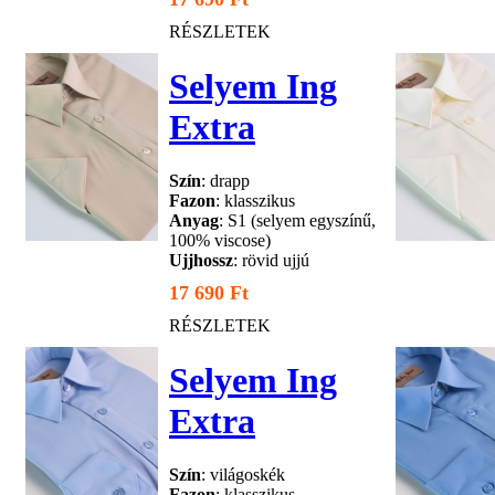
RÉSZLETEK
Selyem Ing
Extra
Szín
: drapp
Fazon
: klasszikus
Anyag
: S1 (selyem egyszínű,
100% viscose)
Ujjhossz
: rövid ujjú
17 690 Ft
RÉSZLETEK
Selyem Ing
Extra
Szín
: világoskék
Fazon
: klasszikus