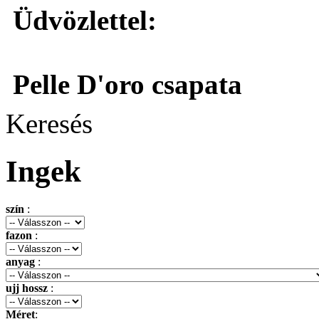
Üdvözlettel:
Pelle D'oro csapata
Keresés
Ingek
szín
:
fazon
:
anyag
:
ujj hossz
:
Méret
: