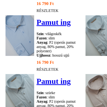
16 790 Ft
RÉSZLETEK
Pamut ing
Szín
: világoskék
Fazon
: slim
Anyag
: P2 (operás pamut
anyag, 80% pamut, 20%
polyester)
Ujjhossz
: hosszú ujjú
16 790 Ft
RÉSZLETEK
Pamut ing
Szín
: szürke
Fazon
: slim
Anyag
: P2 (operás pamut
anyag, 80% pamut, 20%