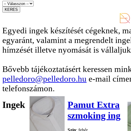
Egyedi ingek készítését cégeknek, 
egyaránt, valamint a megrendelt inge
hímzését illetve nyomását is vállaljuk
Bővebb tájékoztatásért keressen mink
pelledoro@pelledoro.hu
e-mail címen
telefonszámon.
Ingek
Pamut Extra
szmoking ing
Szín
: fehér