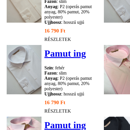
Fazon
: slim
Anyag
: P2 (operás pamut
anyag, 80% pamut, 20%
polyester)
Ujjhossz
: hosszú ujjú
16 790 Ft
RÉSZLETEK
Pamut ing
Szín
: fehér
Fazon
: slim
Anyag
: P2 (operás pamut
anyag, 80% pamut, 20%
polyester)
Ujjhossz
: hosszú ujjú
16 790 Ft
RÉSZLETEK
Pamut ing