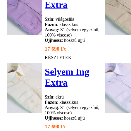
Extra
Szín
: világoslila
Fazon
: klasszikus
Anyag
: S1 (selyem egyszínű,
100% viscose)
Ujjhossz
: hosszú ujjú
17 690 Ft
RÉSZLETEK
Selyem Ing
Extra
Szín
: ekrü
Fazon
: klasszikus
Anyag
: S1 (selyem egyszínű,
100% viscose)
Ujjhossz
: hosszú ujjú
17 690 Ft