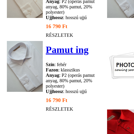
Anyag
: P2 (operás pamut
anyag, 80% pamut, 20%
polyester)
Ujjhossz
: hosszú ujjú
16 790 Ft
RÉSZLETEK
Pamut ing
Szín
: fehér
Fazon
: klasszikus
Anyag
: P2 (operás pamut
anyag, 80% pamut, 20%
polyester)
Ujjhossz
: hosszú ujjú
16 790 Ft
RÉSZLETEK