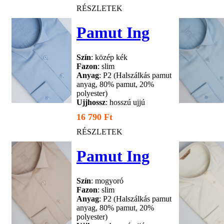
RÉSZLETEK
Pamut Ing
Szín
: közép kék
Fazon
: slim
Anyag
: P2 (Halszálkás pamut
anyag, 80% pamut, 20%
polyester)
Ujjhossz
: hosszú ujjú
16 790 Ft
RÉSZLETEK
Pamut Ing
Szín
: mogyoró
Fazon
: slim
Anyag
: P2 (Halszálkás pamut
anyag, 80% pamut, 20%
polyester)