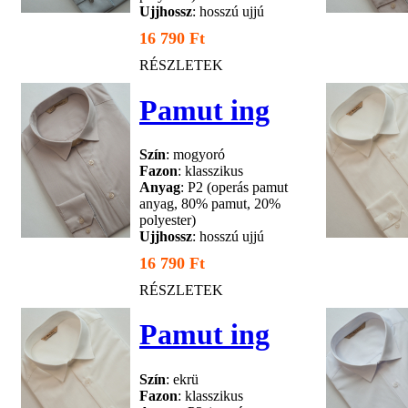
Ujjhossz
: hosszú ujjú
16 790 Ft
RÉSZLETEK
Pamut ing
Szín
: mogyoró
Fazon
: klasszikus
Anyag
: P2 (operás pamut
anyag, 80% pamut, 20%
polyester)
Ujjhossz
: hosszú ujjú
16 790 Ft
RÉSZLETEK
Pamut ing
Szín
: ekrü
Fazon
: klasszikus