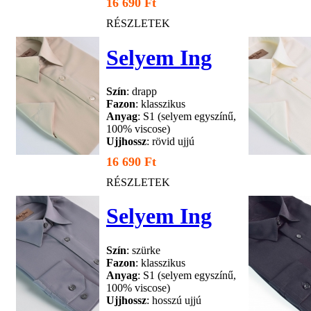
16 690 Ft
RÉSZLETEK
Selyem Ing
Szín
: drapp
Fazon
: klasszikus
Anyag
: S1 (selyem egyszínű,
100% viscose)
Ujjhossz
: rövid ujjú
16 690 Ft
RÉSZLETEK
Selyem Ing
Szín
: szürke
Fazon
: klasszikus
Anyag
: S1 (selyem egyszínű,
100% viscose)
Ujjhossz
: hosszú ujjú