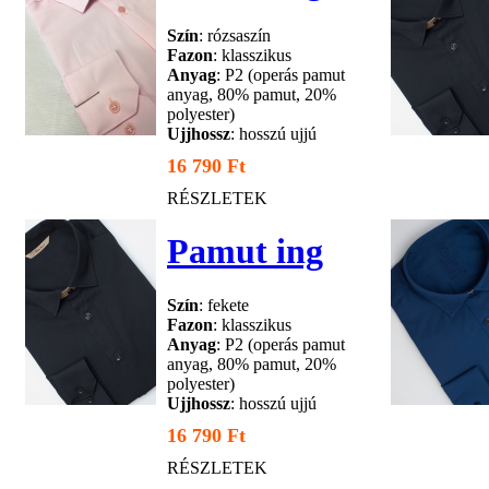
Szín
: rózsaszín
Fazon
: klasszikus
Anyag
: P2 (operás pamut
anyag, 80% pamut, 20%
polyester)
Ujjhossz
: hosszú ujjú
16 790 Ft
RÉSZLETEK
Pamut ing
Szín
: fekete
Fazon
: klasszikus
Anyag
: P2 (operás pamut
anyag, 80% pamut, 20%
polyester)
Ujjhossz
: hosszú ujjú
16 790 Ft
RÉSZLETEK