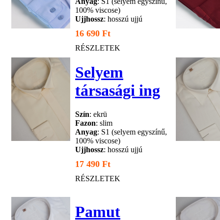
Anyag
: S1 (selyem egyszínű,
100% viscose)
Ujjhossz
: hosszú ujjú
16 690 Ft
RÉSZLETEK
Selyem
társasági ing
Szín
: ekrü
Fazon
: slim
Anyag
: S1 (selyem egyszínű,
100% viscose)
Ujjhossz
: hosszú ujjú
17 490 Ft
RÉSZLETEK
Pamut