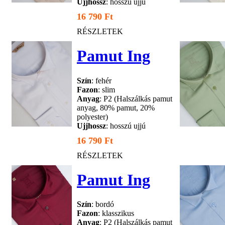
Ujjhossz
: hosszú ujjú
16 790 Ft
RÉSZLETEK
Pamut Ing
Szín
: fehér
Fazon
: slim
Anyag
: P2 (Halszálkás pamut
anyag, 80% pamut, 20%
polyester)
Ujjhossz
: hosszú ujjú
16 790 Ft
RÉSZLETEK
Pamut Ing
Szín
: bordó
Fazon
: klasszikus
Anyag
: P2 (Halszálkás pamut