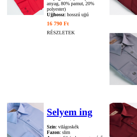
anyag, 80% pamut, 20%
polyester)
Ujjhossz
: hosszú ujjú
16 790 Ft
RÉSZLETEK
Selyem ing
Szín
: világoskék
Fazon
: slim