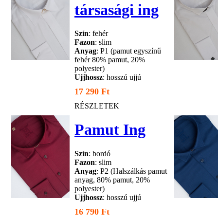
társasági ing
Szín
: fehér
Fazon
: slim
Anyag
: P1 (pamut egyszínű
fehér 80% pamut, 20%
polyester)
Ujjhossz
: hosszú ujjú
17 290 Ft
RÉSZLETEK
Pamut Ing
Szín
: bordó
Fazon
: slim
Anyag
: P2 (Halszálkás pamut
anyag, 80% pamut, 20%
polyester)
Ujjhossz
: hosszú ujjú
16 790 Ft