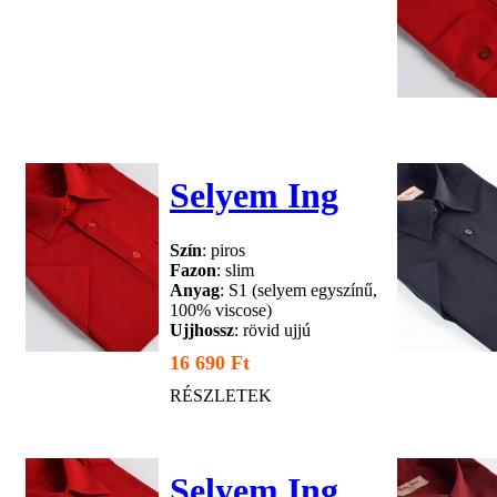
Selyem Ing
Szín
: piros
Fazon
: slim
Anyag
: S1 (selyem egyszínű,
100% viscose)
Ujjhossz
: rövid ujjú
16 690 Ft
RÉSZLETEK
Selyem Ing