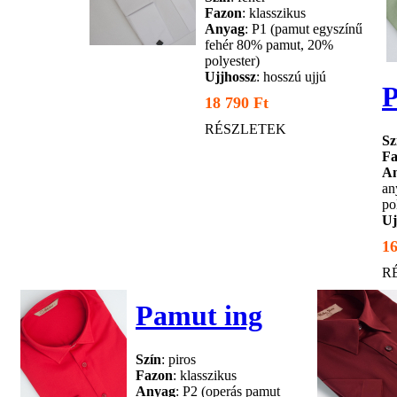
Fazon
: klasszikus
Anyag
: P1 (pamut egyszínű
fehér 80% pamut, 20%
polyester)
Ujjhossz
: hosszú ujjú
P
18 790 Ft
RÉSZLETEK
Sz
Fa
A
an
po
Uj
16
R
Pamut ing
Szín
: piros
Fazon
: klasszikus
Anyag
: P2 (operás pamut