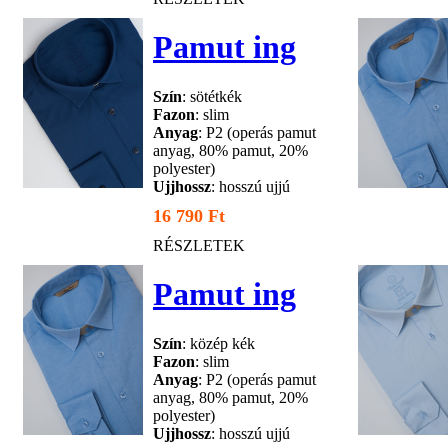
Pamut ing
Szín
: sötétkék
Fazon
: slim
Anyag
: P2 (operás pamut
anyag, 80% pamut, 20%
polyester)
Ujjhossz
: hosszú ujjú
16 790 Ft
RÉSZLETEK
Pamut ing
Szín
: közép kék
Fazon
: slim
Anyag
: P2 (operás pamut
anyag, 80% pamut, 20%
polyester)
Ujjhossz
: hosszú ujjú