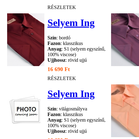
RÉSZLETEK
Selyem Ing
Szín
: bordó
Fazon
: klasszikus
Anyag
: S1 (selyem egyszínű,
100% viscose)
Ujjhossz
: rövid ujjú
16 690 Ft
RÉSZLETEK
Selyem Ing
Szín
: világosmályva
Fazon
: klasszikus
Anyag
: S1 (selyem egyszínű,
100% viscose)
Ujjhossz
: rövid ujjú