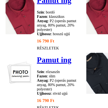
Pamut ing
Szín
: bordó
Fazon
: klasszikus
Anyag
: P2 (operás pamut
anyag, 80% pamut, 20%
polyester)
Ujjhossz
: hosszú ujjú
16 790 Ft
RÉSZLETEK
Pamut ing
Szín
: rózsaszín
Fazon
: slim
Anyag
: P2 (operás pamut
anyag, 80% pamut, 20%
polyester)
Ujjhossz
: rövid ujjú
16 790 Ft
RÉSZLETEK