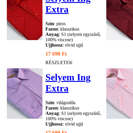
Extra
Szín
: piros
Fazon
: klasszikus
Anyag
: S1 (selyem egyszínű,
100% viscose)
Ujjhossz
: rövid ujjú
17 690 Ft
RÉSZLETEK
Selyem Ing
Extra
Szín
: világoslila
Fazon
: klasszikus
Anyag
: S1 (selyem egyszínű,
100% viscose)
Ujjhossz
: rövid ujjú
17 690 Ft