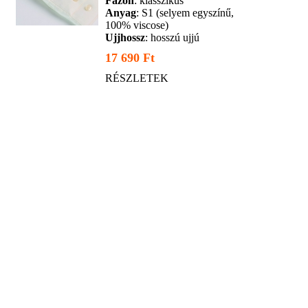
Fazon
: klasszikus
Anyag
: S1 (selyem egyszínű,
100% viscose)
Ujjhossz
: hosszú ujjú
17 690 Ft
RÉSZLETEK