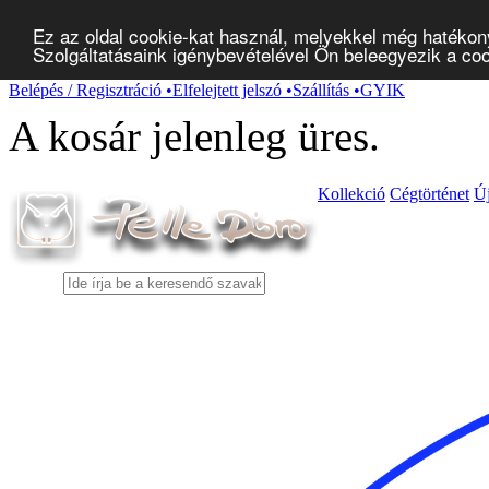
Ez az oldal cookie-kat használ, melyekkel még hatékon
Szolgáltatásaink igénybevételével Ön beleegyezik a co
Belépés / Regisztráció
•
Elfelejtett jelszó
•
Szállítás
•
GYIK
A kosár jelenleg
üres
.
Kollekció
Cégtörténet
Ú