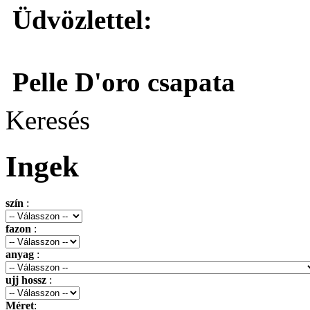
Üdvözlettel:
Pelle D'oro csapata
Keresés
Ingek
szín
:
fazon
:
anyag
:
ujj hossz
:
Méret
: