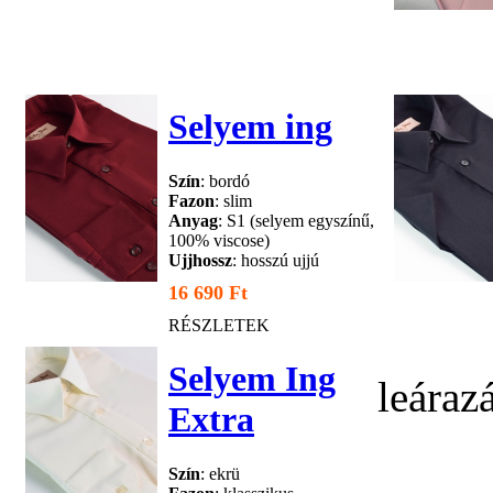
Selyem ing
Szín
: bordó
Fazon
: slim
Anyag
: S1 (selyem egyszínű,
100% viscose)
Ujjhossz
: hosszú ujjú
16 690 Ft
RÉSZLETEK
Selyem Ing
leáraz
Extra
Szín
: ekrü