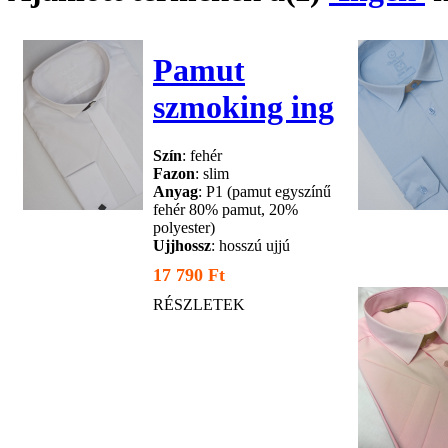
Pamut
szmoking ing
Szín
: fehér
Fazon
: slim
Anyag
: P1 (pamut egyszínű
fehér 80% pamut, 20%
polyester)
Ujjhossz
: hosszú ujjú
17 790 Ft
RÉSZLETEK