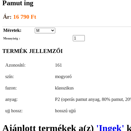
Pamut ing
Ár:
16 790 Ft
Méretek:
Mennyiség :
TERMÉK JELLEMZŐI
Azonosító:
161
szín:
mogyoró
fazon:
klasszikus
anyag:
P2 (operás pamut anyag, 80% pamut, 20%
ujj hossz:
hosszú ujjú
Ajánlott termékek a(z)
'Ingek'
k