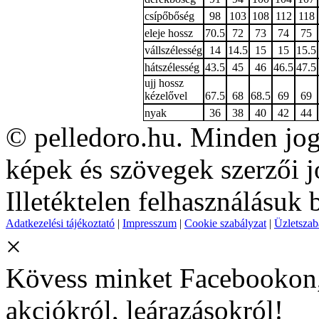
csípőbőség
98
103
108
112
118
eleje hossz
70.5
72
73
74
75
vállszélesség
14
14.5
15
15
15.5
hátszélesség
43.5
45
46
46.5
47.5
ujj hossz
kézelővel
67.5
68
68.5
69
69
nyak
36
38
40
42
44
©
pelledoro.hu. Minden jog
képek és szövegek szerzői j
Illetéktelen felhasználásuk 
Adatkezelési tájékoztató
|
Impresszum
|
Cookie szabályzat
|
Üzletszab
×
Kövess minket Facebookon, 
akciókról, leárazásokról!