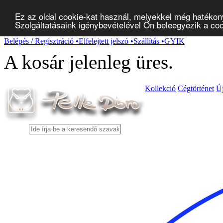
Ez az oldal cookie-kat használ, melyekkel még hatékon
Szolgáltatásaink igénybevételével Ön beleegyezik a co
Belépés / Regisztráció
•
Elfelejtett jelszó
•
Szállítás
•
GYIK
A kosár jelenleg
üres
.
Kollekció
Cégtörténet
Ú