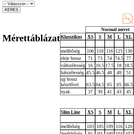
Normál méret
Mérettáblázat
Klasszikus
XS
S
M
L
XL
mellbőség
106
110
116
125
130
eleje hossz
71
73
74
74.5
77
vállszélesség
16
16.5
17.5
18
18.5
hátszélesség
45.5
46.5
48
49
51
ujj hossz
kézelővel
63.5
64.5
65
65
66.5
nyak
37
39
41
43
45
Slim Line
XS
S
M
L
XL
mellbőség
103
105
109
116
120
derékbőség
91
94
100
104
107