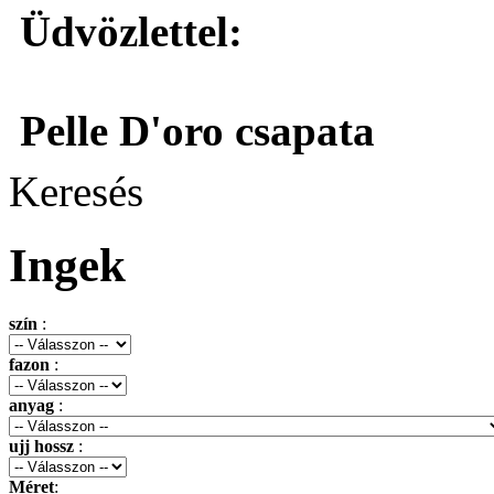
Üdvözlettel:
Pelle D'oro csapata
Keresés
Ingek
szín
:
fazon
:
anyag
:
ujj hossz
:
Méret
: