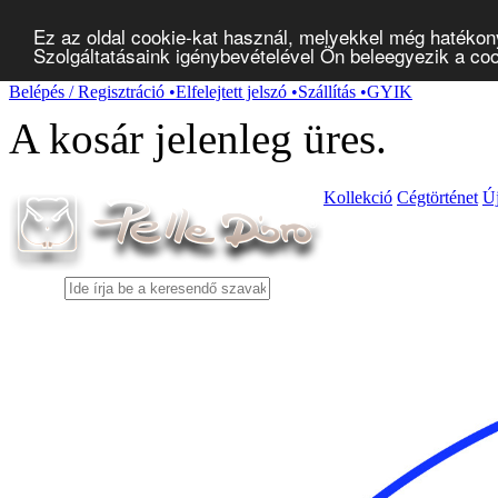
Ez az oldal cookie-kat használ, melyekkel még hatékon
Szolgáltatásaink igénybevételével Ön beleegyezik a co
Belépés / Regisztráció
•
Elfelejtett jelszó
•
Szállítás
•
GYIK
A kosár jelenleg
üres
.
Kollekció
Cégtörténet
Ú