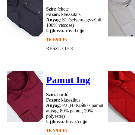
Szín
: fekete
Fazon
: klasszikus
Anyag
: S1 (selyem egyszínű,
100% viscose)
Ujjhossz
: rövid ujjú
16 690 Ft
RÉSZLETEK
Pamut Ing
Szín
: bordó
Fazon
: klasszikus
Anyag
: P2 (Halszálkás pamut
anyag, 80% pamut, 20%
polyester)
Ujjhossz
: hosszú ujjú
16 790 Ft