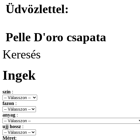
Üdvözlettel:
Pelle D'oro csapata
Keresés
Ingek
szín
:
fazon
:
anyag
:
ujj hossz
:
Méret
: