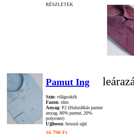
RÉSZLETEK
leáraz
Pamut Ing
Szín
: világoskék
Fazon
: slim
Anyag
: P2 (Halszálkás pamut
anyag, 80% pamut, 20%
polyester)
Ujjhossz
: hosszú ujjú
16 790 Ft