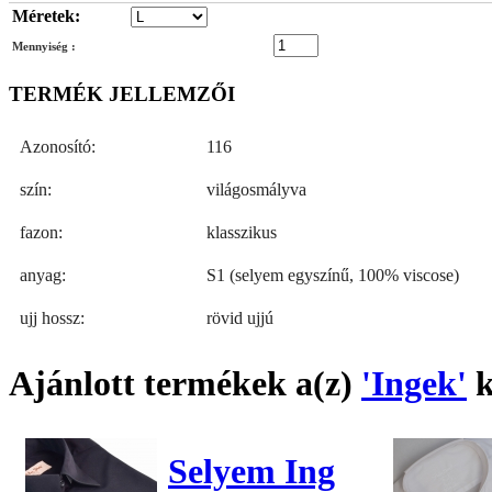
Méretek:
Mennyiség :
TERMÉK JELLEMZŐI
Azonosító:
116
szín:
világosmályva
fazon:
klasszikus
anyag:
S1 (selyem egyszínű, 100% viscose)
ujj hossz:
rövid ujjú
Ajánlott termékek a(z)
'Ingek'
k
Selyem Ing