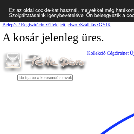
Ez az oldal cookie-kat használ, melyekkel még hatékon
Szolgáltatásaink igénybevételével Ön beleegyezik a co
Belépés / Regisztráció
•
Elfelejtett jelszó
•
Szállítás
•
GYIK
A kosár jelenleg
üres
.
Kollekció
Cégtörténet
Ú