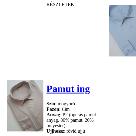
RÉSZLETEK
Pamut ing
Szín
: mogyoró
Fazon
: slim
Anyag
: P2 (operás pamut
anyag, 80% pamut, 20%
polyester)
Ujjhossz
: rövid ujjú