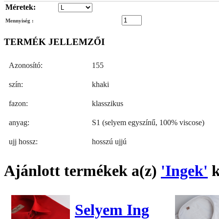
Méretek:
Mennyiség :
TERMÉK JELLEMZŐI
Azonosító:
155
szín:
khaki
fazon:
klasszikus
anyag:
S1 (selyem egyszínű, 100% viscose)
ujj hossz:
hosszú ujjú
Ajánlott termékek a(z)
'Ingek'
k
Selyem Ing