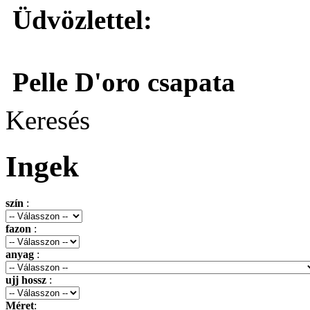
Üdvözlettel:
Pelle D'oro csapata
Keresés
Ingek
szín
:
fazon
:
anyag
:
ujj hossz
:
Méret
: