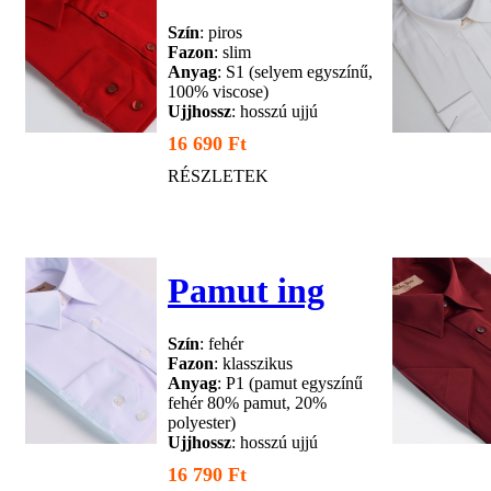
Szín
: piros
Fazon
: slim
Anyag
: S1 (selyem egyszínű,
100% viscose)
Ujjhossz
: hosszú ujjú
16 690 Ft
RÉSZLETEK
Pamut ing
Szín
: fehér
Fazon
: klasszikus
Anyag
: P1 (pamut egyszínű
fehér 80% pamut, 20%
polyester)
Ujjhossz
: hosszú ujjú
16 790 Ft