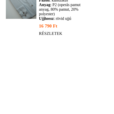
Fazon
: klasszikus
Anyag
: P2 (operás pamut
anyag, 80% pamut, 20%
polyester)
Ujjhossz
: rövid ujjú
16 790 Ft
RÉSZLETEK