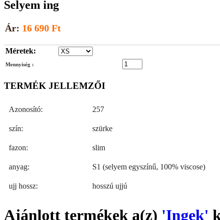
Selyem ing
Ár:
16 690 Ft
Méretek:
Mennyiség :
TERMÉK JELLEMZŐI
Azonosító:
257
szín:
szürke
fazon:
slim
anyag:
S1 (selyem egyszínű, 100% viscose)
ujj hossz:
hosszú ujjú
Ajánlott termékek a(z)
'Ingek'
k