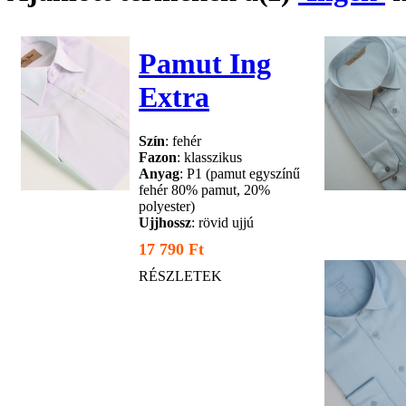
Pamut Ing
Extra
Szín
: fehér
Fazon
: klasszikus
Anyag
: P1 (pamut egyszínű
fehér 80% pamut, 20%
polyester)
Ujjhossz
: rövid ujjú
17 790 Ft
RÉSZLETEK