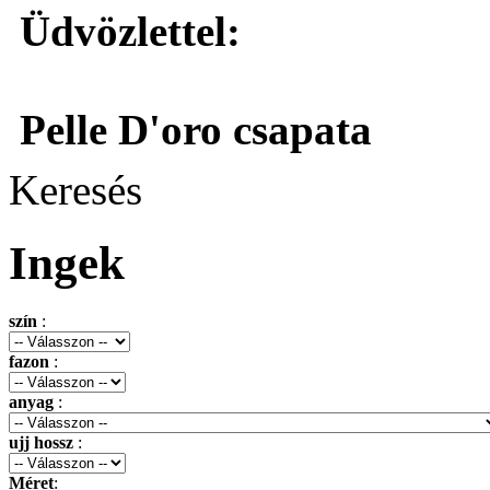
Üdvözlettel:
Pelle D'oro csapata
Keresés
Ingek
szín
:
fazon
:
anyag
:
ujj hossz
:
Méret
: