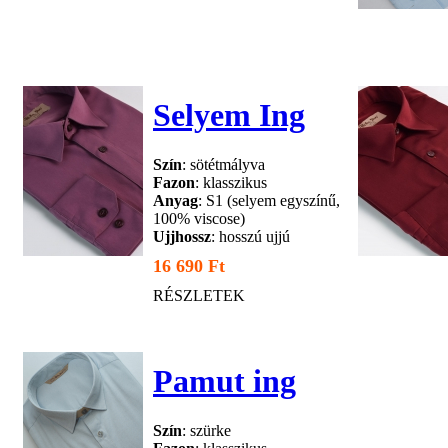
Selyem Ing
Szín
: sötétmályva
Fazon
: klasszikus
Anyag
: S1 (selyem egyszínű,
100% viscose)
Ujjhossz
: hosszú ujjú
16 690 Ft
RÉSZLETEK
Pamut ing
Szín
: szürke