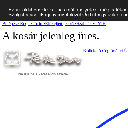
Ez az oldal cookie-kat használ, melyekkel még hatékon
Szolgáltatásaink igénybevételével Ön beleegyezik a co
Belépés / Regisztráció
•
Elfelejtett jelszó
•
Szállítás
•
GYIK
A kosár jelenleg
üres
.
Kollekció
Cégtörténet
Ú