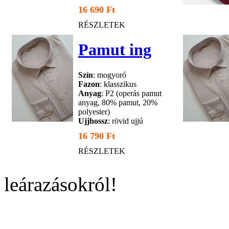
16 690 Ft
RÉSZLETEK
Pamut ing
Szín
: mogyoró
Fazon
: klasszikus
Anyag
: P2 (operás pamut
anyag, 80% pamut, 20%
polyester)
Ujjhossz
: rövid ujjú
16 790 Ft
RÉSZLETEK
leárazásokról!