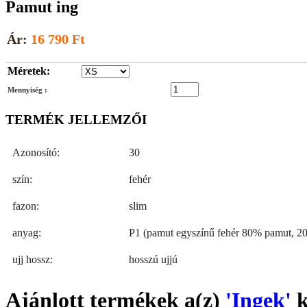
Pamut ing
Ár:
16 790 Ft
Méretek:
Mennyiség :
TERMÉK JELLEMZŐI
Azonosító:
30
szín:
fehér
fazon:
slim
anyag:
P1 (pamut egyszínű fehér 80% pamut, 20
ujj hossz:
hosszú ujjú
Ajánlott termékek a(z)
'Ingek'
k