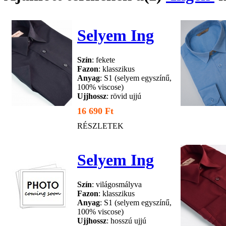
Selyem Ing
Szín
: fekete
Fazon
: klasszikus
Anyag
: S1 (selyem egyszínű,
100% viscose)
Ujjhossz
: rövid ujjú
16 690 Ft
RÉSZLETEK
Selyem Ing
Szín
: világosmályva
Fazon
: klasszikus
Anyag
: S1 (selyem egyszínű,
100% viscose)
Ujjhossz
: hosszú ujjú