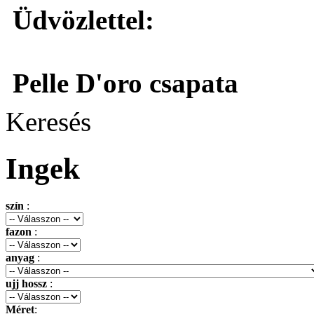
Üdvözlettel:
Pelle D'oro csapata
Keresés
Ingek
szín
:
fazon
:
anyag
:
ujj hossz
:
Méret
: