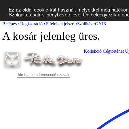
Ez az oldal cookie-kat használ, melyekkel még hatékon
Szolgáltatásaink igénybevételével Ön beleegyezik a co
Belépés / Regisztráció
•
Elfelejtett jelszó
•
Szállítás
•
GYIK
A kosár jelenleg
üres
.
Kollekció
Cégtörténet
Ú