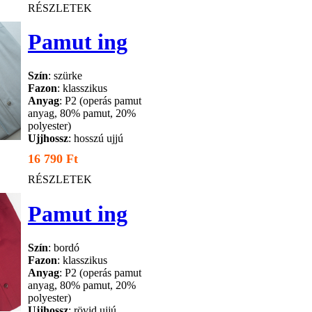
RÉSZLETEK
Pamut ing
Szín
: szürke
Fazon
: klasszikus
Anyag
: P2 (operás pamut
anyag, 80% pamut, 20%
polyester)
Ujjhossz
: hosszú ujjú
16 790 Ft
RÉSZLETEK
Pamut ing
Szín
: bordó
Fazon
: klasszikus
Anyag
: P2 (operás pamut
anyag, 80% pamut, 20%
polyester)
Ujjhossz
: rövid ujjú