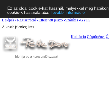
Ez az oldal cookie-kat használ, melyekkel még hatékony
cookie-k használatába.
További információ
Belépés / Regisztráció
•
Elfelejtett jelszó
•
Szállítás
•
GYIK
A kosár jelenleg
üres
.
Kollekció
Cégtörténet
Ú