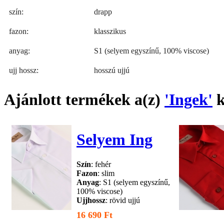
szín:
drapp
fazon:
klasszikus
anyag:
S1 (selyem egyszínű, 100% viscose)
ujj hossz:
hosszú ujjú
Ajánlott termékek a(z)
'Ingek'
k
Selyem Ing
Szín
: fehér
Fazon
: slim
Anyag
: S1 (selyem egyszínű,
100% viscose)
Ujjhossz
: rövid ujjú
16 690 Ft