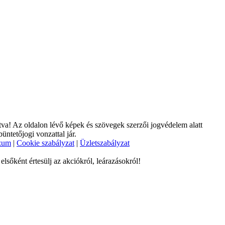
tva! Az oldalon lévő képek és szövegek szerzői jogvédelem alatt
büntetőjogi vonzattal jár.
zum
|
Cookie szabályzat
|
Üzletszabályzat
sőként értesülj az akciókról, leárazásokról!