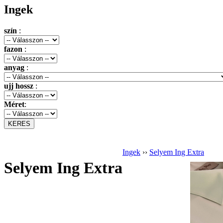
Ingek
szín
:
fazon
:
anyag
:
ujj hossz
:
Méret
:
Ingek
››
Selyem Ing Extra
Selyem Ing Extra