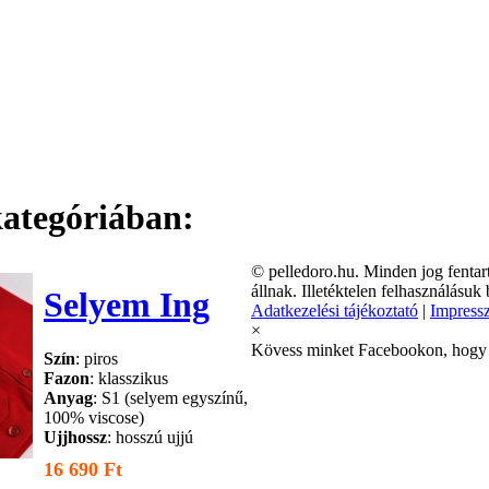
ategóriában:
©
pelledoro.hu. Minden jog fentar
állnak. Illetéktelen felhasználásuk 
Selyem Ing
Adatkezelési tájékoztató
|
Impress
×
Kövess minket Facebookon, hogy el
Szín
: piros
Fazon
: klasszikus
Anyag
: S1 (selyem egyszínű,
100% viscose)
Ujjhossz
: hosszú ujjú
16 690 Ft