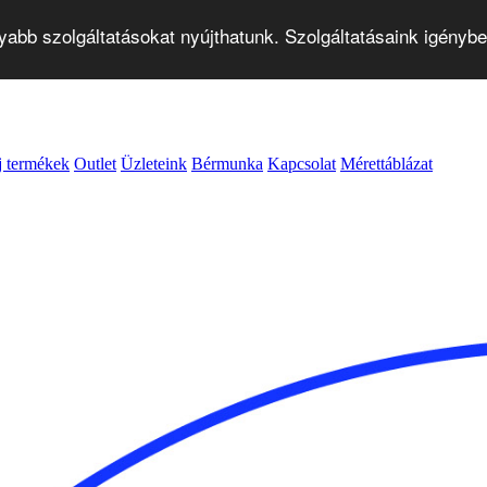
abb szolgáltatásokat nyújthatunk. Szolgáltatásaink igényb
j termékek
Outlet
Üzleteink
Bérmunka
Kapcsolat
Mérettáblázat