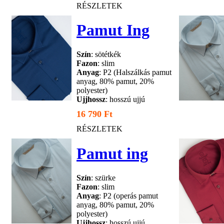
RÉSZLETEK
Pamut Ing
Szín
: sötétkék
Fazon
: slim
Anyag
: P2 (Halszálkás pamut
anyag, 80% pamut, 20%
polyester)
Ujjhossz
: hosszú ujjú
16 790 Ft
RÉSZLETEK
Pamut ing
Szín
: szürke
Fazon
: slim
Anyag
: P2 (operás pamut
anyag, 80% pamut, 20%
polyester)
Ujjhossz
: hosszú ujjú