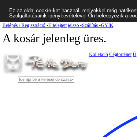
Ez az oldal cookie-kat használ, melyekkel még hatékon
Szolgáltatásaink igénybevételével Ön beleegyezik a co
Belépés / Regisztráció
•
Elfelejtett jelszó
•
Szállítás
•
GYIK
A kosár jelenleg
üres
.
Kollekció
Cégtörténet
Ú