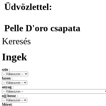
Üdvözlettel:
Pelle D'oro csapata
Keresés
Ingek
szín
:
fazon
:
anyag
:
ujj hossz
:
Méret
: