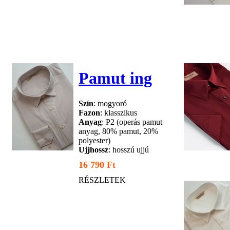
Pamut ing
Szín
: mogyoró
Fazon
: klasszikus
Anyag
: P2 (operás pamut
anyag, 80% pamut, 20%
polyester)
Ujjhossz
: hosszú ujjú
16 790 Ft
RÉSZLETEK