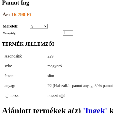
Pamut Ing
Ár:
16 790 Ft
Méretek:
Mennyiség :
TERMÉK JELLEMZŐI
Azonosító:
229
szín:
mogyoró
fazon:
slim
anyag:
P2 (Halszálkás pamut anyag, 80% pamut,
ujj hossz:
hosszú ujjú
Ajánlott termékek a(z)
'Ingek'
k