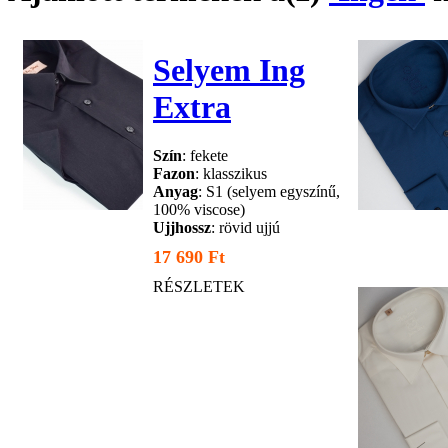
Selyem Ing
Extra
Szín
: fekete
Fazon
: klasszikus
Anyag
: S1 (selyem egyszínű,
100% viscose)
Ujjhossz
: rövid ujjú
17 690 Ft
RÉSZLETEK